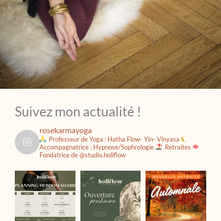
Suivez mon actualité !
rosekarmayoga
Professeur de Yoga : Hatha Flow- Yin- Vinyasa
Accompagnatrice : Hypnose/Sophrologie
Retraites
Fondatrice de @studio.holiflow