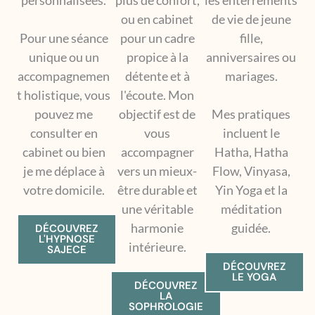
personnalisées.
plus de confort,
les enterrements
ou en cabinet
de vie de jeune
Pour une séance
pour un cadre
fille,
unique ou un
propice à la
anniversaires ou
accompagnemen
détente et à
mariages.
t holistique, vous
l'écoute. Mon
pouvez me
objectif est de
Mes pratiques
consulter en
vous
incluent le
cabinet ou bien
accompagner
Hatha, Hatha
je me déplace à
vers un mieux-
Flow, Vinyasa,
votre domicile.
être durable et
Yin Yoga et la
une véritable
méditation
harmonie
guidée.
DÉCOUVREZ
L'HYPNOSE
intérieure.
SAJECE
DÉCOUVREZ
LE YOGA
DÉCOUVREZ
LA
SOPHROLOGIE