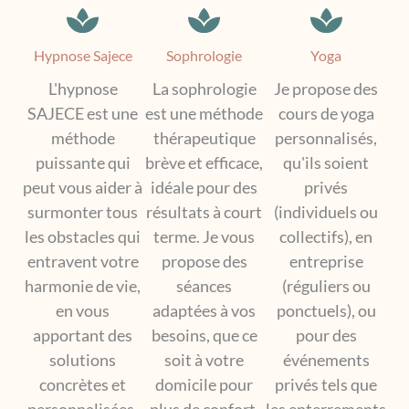
Hypnose Sajece
Sophrologie
Yoga
L'hypnose
La sophrologie
Je propose des
SAJECE est une
est une méthode
cours de yoga
méthode
thérapeutique
personnalisés,
puissante qui
brève et efficace,
qu'ils soient
peut vous aider à
idéale pour des
privés
surmonter tous
résultats à court
(individuels ou
les obstacles qui
terme. Je vous
collectifs), en
entravent votre
propose des
entreprise
harmonie de vie,
séances
(réguliers ou
en vous
adaptées à vos
ponctuels), ou
apportant des
besoins, que ce
pour des
solutions
soit à votre
événements
concrètes et
domicile pour
privés tels que