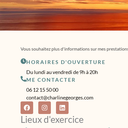
Vous souhaitez plus d'informations sur mes prestations
HORAIRES D'OUVERTURE
Du lundi au vendredi de 9h à 20h
ME CONTACTER
06 12 15 50 00
contact@charlinegeorges.com
F
I
L
a
n
i
c
s
n
Lieux d'exercice
e
t
k