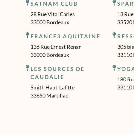
b
a
e
SATNAM CLUB
SPAR
o
g
d
o
r
i
28 Rue Vital Carles
13 Rue 
k
a
n
33000 Bordeaux
33520 
m
FRANCE3 AQUITAINE
RES
136 Rue Ernest Renan
305 bis
33000 Bordeaux
33110 
LES SOURCES DE
YOG
CAUDALIE
180 Ru
Smith Haut-Lafitte
33110 
33650 Martillac