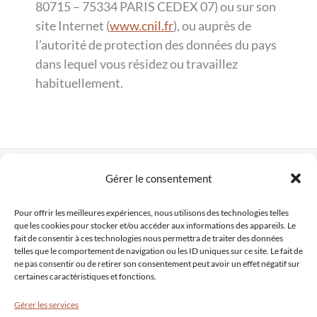
80715 – 75334 PARIS CEDEX 07) ou sur son
site Internet (
www.cnil.fr
), ou auprès de
l’autorité de protection des données du pays
dans lequel vous résidez ou travaillez
habituellement.
Copyright © 2026 Thérapeute holistique Bordeaux
Gérer le consentement
EI Charline Georges
Site créé par
Comm' Julie
Pour offrir les meilleures expériences, nous utilisons des technologies telles
que les cookies pour stocker et/ou accéder aux informations des appareils. Le
Mentions légales
|
Politique de confidentialité
fait de consentir à ces technologies nous permettra de traiter des données
Conditions générales d'utilisation
telles que le comportement de navigation ou les ID uniques sur ce site. Le fait de
ne pas consentir ou de retirer son consentement peut avoir un effet négatif sur
certaines caractéristiques et fonctions.
Gérer les services