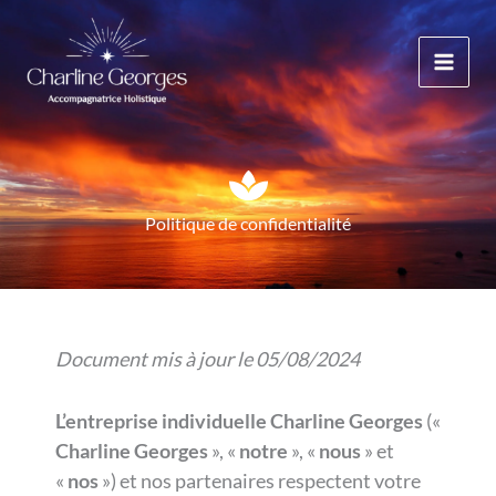
Aller
au
contenu
Politique de confidentialité
Document mis à jour le 05
/08/2024
L’entreprise individuelle Charline Georges
(«
Charline Georges
», «
notre
», «
nous
» et
«
nos
») et nos partenaires respectent votre