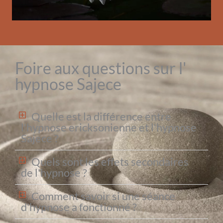
Foire aux questions sur l'
hypnose Sajece
Quelle est la différence entre
l'hypnose ericksonienne et l'hypnose
Sajece ?
Quels sont les effets secondaires
de l'hypnose ?
Comment savoir si une séance
d'hypnose a fonctionné ?