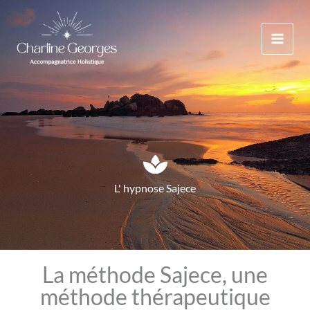
Aller
au
contenu
L' hypnose Sajece
La méthode Sajece, une
méthode thérapeutique