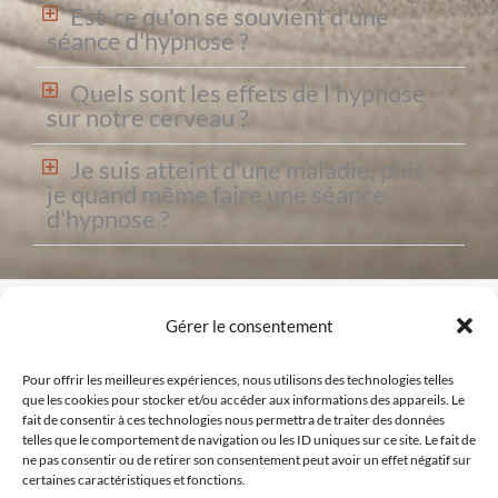
Est-ce qu'on se souvient d'une
séance d'hypnose ?
Quels sont les effets de l'hypnose
sur notre cerveau ?
Je suis atteint d'une maladie, puis-
je quand même faire une séance
d'hypnose ?
Copyright © 2026 Thérapeute holistique Bordeaux
Gérer le consentement
EI Charline Georges
Site créé par
Comm' Julie
Pour offrir les meilleures expériences, nous utilisons des technologies telles
que les cookies pour stocker et/ou accéder aux informations des appareils. Le
Mentions légales
|
Politique de confidentialité
fait de consentir à ces technologies nous permettra de traiter des données
telles que le comportement de navigation ou les ID uniques sur ce site. Le fait de
Conditions générales d'utilisation
ne pas consentir ou de retirer son consentement peut avoir un effet négatif sur
certaines caractéristiques et fonctions.