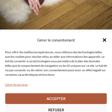
Copyright © 2026 Thérapeute holistique Bordeaux
Gérer le consentement
EI Charline Georges
Site créé par
Comm' Julie
Pour offrir les meilleures expériences, nous utilisons des technologies telles
que les cookies pour stocker et/ou accéder aux informations des appareils. Le
Mentions légales
|
Politique de confidentialité
fait de consentir à ces technologies nous permettra de traiter des données
Conditions générales d'utilisation
telles que le comportement de navigation ou les ID uniques sur ce site. Le fait de
ne pas consentir ou de retirer son consentement peut avoir un effet négatif sur
certaines caractéristiques et fonctions.
Gérer les services
ACCEPTER
Charline Georges
REFUSER