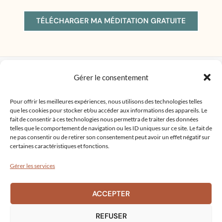
TÉLÉCHARGER MA MÉDITATION GRATUITE
Copyright © 2026 Thérapeute holistique Bordeaux
Gérer le consentement
EI Charline Georges
Site créé par
Comm' Julie
Pour offrir les meilleures expériences, nous utilisons des technologies telles
que les cookies pour stocker et/ou accéder aux informations des appareils. Le
Mentions légales
|
Politique de confidentialité
fait de consentir à ces technologies nous permettra de traiter des données
Conditions générales d'utilisation
telles que le comportement de navigation ou les ID uniques sur ce site. Le fait de
ne pas consentir ou de retirer son consentement peut avoir un effet négatif sur
certaines caractéristiques et fonctions.
Gérer les services
ACCEPTER
Charline Georges
REFUSER